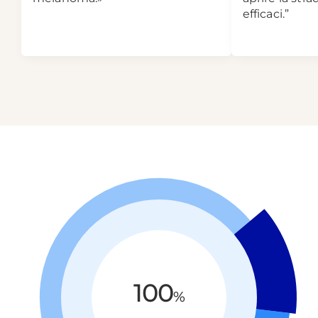
efficaci.”
100
%