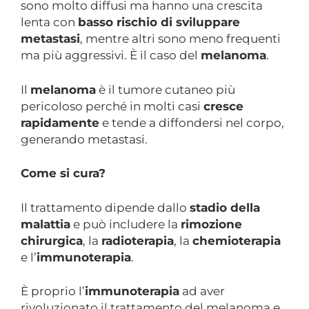
sono molto diffusi ma hanno una crescita
lenta con
basso rischio di sviluppare
metastasi
, mentre altri sono meno frequenti
ma più aggressivi. È il caso del
melanoma
.
Il
melanoma
è il tumore cutaneo più
pericoloso perché in molti casi
cresce
rapidamente
e tende a diffondersi nel corpo,
generando metastasi.
Come si cura?
Il trattamento dipende dallo
stadio della
malattia
e può includere la
rimozione
chirurgica
, la
radioterapia
, la
chemioterapia
e l’
immunoterapia
.
È proprio l’
immunoterapia
ad aver
rivoluzionato il trattamento del melanoma e