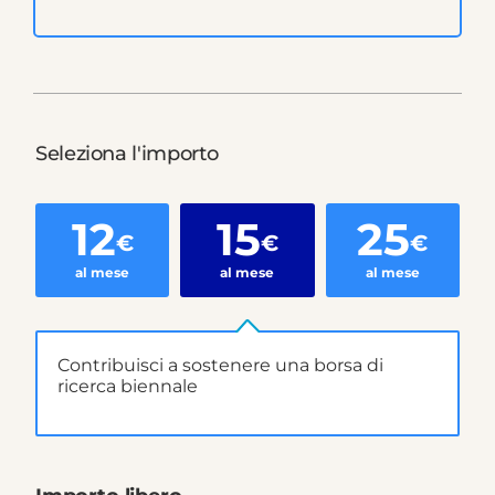
Seleziona l'importo
12
15
25
€
€
€
al mese
al mese
al mese
Contribuisci a sostenere una borsa di
ricerca biennale